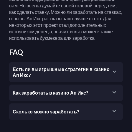
вам. Но всегда думайте своей головой перед тем,
как сделать ставку. Можно ли заработать на ставках,
отзывы Ап Икс рассказывают лучше всего. Для
некоторых этот проект стал дополнительных
источником денег, а, значит, и вы сможете также
использовать букмекера для заработка
FAQ
Есть ли выигрышные стратегии в казино
Ап Икс?
Как заработать в казино Ап Икс?
Сколько можно заработать?