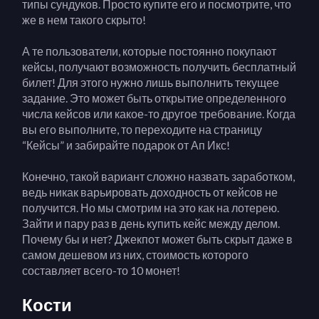
типы сундуков. Просто купите его и посмотрите, что
же в нем такого скрыто!
А те пользователи, которые постоянно покупают
кейсы, получают возможность получить бесплатный
билет! Для этого нужно лишь выполнить текущее
задание. Это может быть открытие определенного
числа кейсов или какое-то другое требование. Когда
вы его выполните, то переходите на страницу
“Кейсы” и забирайте подарок от Ап Икс!
Конечно, такой вариант сложно назвать заработком,
ведь никак варьировать доходность от кейсов не
получится. Но мы смотрим на это как на лотерею.
Зайти и пару раз в день купить кейс между делом.
Почему бы и нет? Джекпот может быть скрыт даже в
самом дешевом из них, стоимость которого
составляет всего-то 10 монет!
Кости