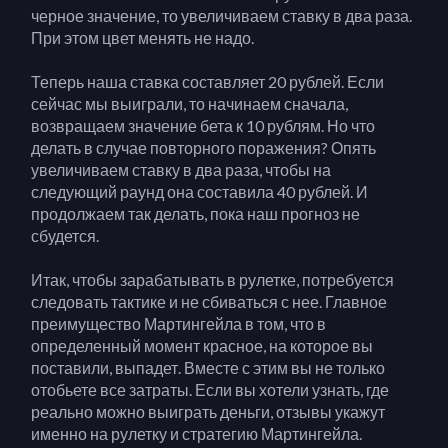
черное значение, то увеличиваем ставку в два раза.
При этом цвет менять не надо.
Теперь наша ставка составляет 20 рублей. Если
сейчас мы выиграли, то начинаем сначала,
возвращаем значение бета к 10 рублям. Но что
делать в случае повторного поражения? Опять
увеличиваем ставку в два раза, чтобы на
следующий раунд она составила 40 рублей. И
продолжаем так делать, пока наш прогноз не
сбудется.
Итак, чтобы зарабатывать в рулетке, потребуется
следовать тактике и не сбиваться с нее. Главное
преимущество Мартингейла в том, что в
определенный момент красное, на которое вы
поставили, выпадет. Вместе с этим вы не только
отобьете все затраты. Если вы хотели узнать, где
реально можно выиграть деньги, отзывы укажут
именно на рулетку и стратегию Мартингейла.