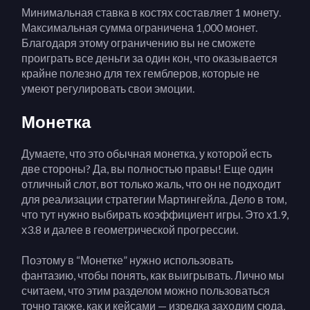
Минимальная ставка в костях составляет 1 монету.
Максимальная сумма ограничена 1,000 монет.
Благодаря этому ограничению вы не сможете
проиграть все деньги за один кон, что оказывается
крайне полезно для тех гемблеров, которые не
умеют регулировать свои эмоции.
Монетка
Думаете, что это обычная монетка, у которой есть
две стороны? Да, вы полностью правы! Еще один
отличный слот, вот только жаль, что он не подходит
для реализации стратегии Мартингейла. Дело в том,
что тут нужно выбирать коэффициент игры. Это х1.9,
х3.8 и далее в геометрической прогрессии.
Поэтому в “Монетке” нужно использовать
фантазию, чтобы понять, как выигрывать. Лично мы
считаем, что этим разделом можно пользоваться
точно также, как и кейсами — изредка заходим сюда,