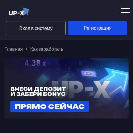
Регистрация
Вход в систему
Главная
Как заработать
ВНЕСИ ДЕПОЗИТ
И ЗАБЕРИ БОНУС
ПРЯМО СЕЙЧАС