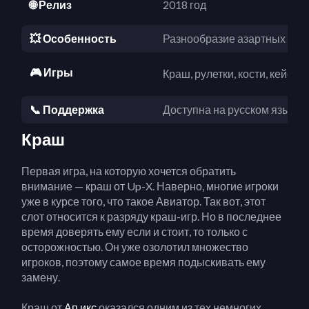
🌐 Релиз
2018 год
💥 Особенность
Разнообразие азартных игр
🎮 Игры
Краш, рулетки, кости, кейсы,
📞 Поддержка
Доступна на русском язык к
Краш
Первая игра, на которую хочется обратить
внимание — краш от Up-X. Наверно, многие игроки
уже в курсе того, что такое Авиатор. Так вот, этот
слот относится к разряду краш-игр. Но в последнее
время доверять ему если и стоит, то только с
осторожностью. Он уже озолотил множество
игроков, поэтому самое время подыскивать ему
замену.
Краш от
Ап икс
оказался одним из тех немногих