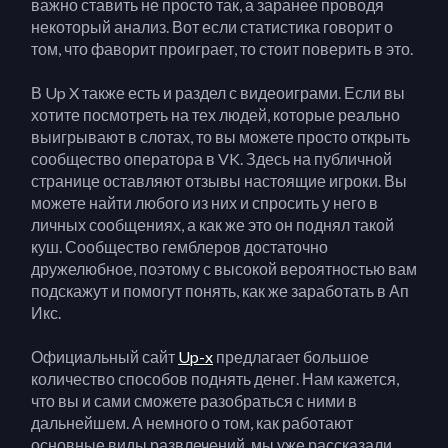
важно ставить не просто так, а заранее проводя
некоторый анализ. Вот если статистика говорит о
том, что фаворит проиграет, то стоит поверить в это.
В Up X также есть и раздел с видеоиграми. Если вы
хотите посмотреть на тех людей, которые реально
выигрывают в слотах, то вы можете просто открыть
сообщество оператора в VK. Здесь на публичной
странице оставляют отзывы настоящие игроки. Вы
можете найти любого из них и спросить у него в
личных сообщениях, а как же это он поднял такой
куш. Сообщество гемблеров достаточно
дружелюбное, поэтому с высокой вероятностью вам
подскажут и помогут понять, как же заработать в Ап
Икс.
Официальный сайт
Up-x
предлагает большое
количество способов поднять денег. Нам кажется,
что вы и сами сможете разобраться с ними в
дальнейшем. А немного о том, как работают
основные виды развлечений, мы уже рассказали