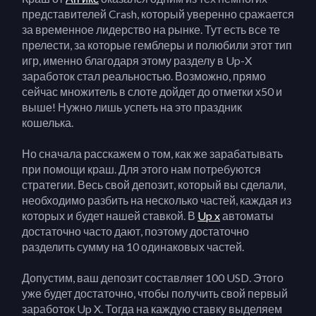
представителей Crash, который уверенно сражается
за временное лидерство на рынке. Тут есть все те
прелести, за которые гемблеры и полюбили этот тип
игр, именно благодаря этому разделу в Up-X
заработок стал реальностью. Возможно, прямо
сейчас множитель в слоте дойдет до отметки х50 и
выше! Нужно лишь успеть на это праздник
кошелька.
Но сначала расскажем о том, как же зарабатывать
при помощи краш. Для этого нам потребуются
стратегии. Весь свой депозит, который вы сделали,
необходимо разбить на несколько частей, каждая из
которых и будет нашей ставкой. В
Up x
автоматы
достаточно часто дают, поэтому достаточно
разделить сумму на 10 одинаковых частей.
Допустим, ваш депозит составляет 100 USD. Этого
уже будет достаточно, чтобы получить свой первый
заработок Up X. Тогда на каждую ставку выделяем