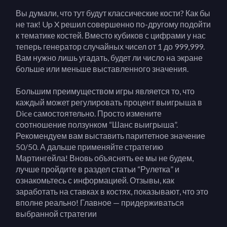
Вы думали, что тут будут классические кости? Как бы
не так! Up X решил совершенно по-другому подойти
к тематике костей. Вместо кубиков с цифрами у нас
теперь генератор случайных чисел от 1 до 999,999.
Вам нужно лишь угадать, будет ли число на экране
больше или меньше выставленного значения.
Большим преимуществом игры является то, что
каждый может регулировать процент выигрыша в
Dice самостоятельно. Просто измените
соотношение ползунком “Шанс выигрыша”.
Рекомендуем вам выставить паритетное значение
50/50. А дальше применяйте стратегию
Мартингейла! Вновь объяснять ее мы не будем,
лучше пройдите в раздел статьи “Рулетка” и
ознакомьтесь с информацией. Отзывы, как
заработать на ставках в костях, показывают, что это
вполне реально! Главное — придерживаться
выбранной стратегии