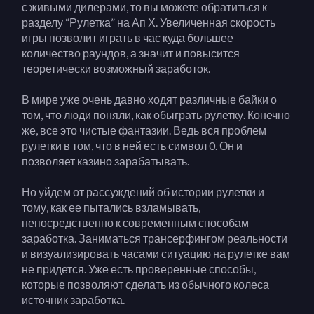
с живыми дилерами, то вы можете обратиться к
разделу “Рулетка” на Ап Х. Увеличенная скорость
игры позволит играть в час куда большее
количество раундов, а значит и повысится
теоретически возможный заработок.
В мире уже очень давно ходят различные байки о
том, что люди поняли, как обыграть рулетку. Конечно
же, все это чистые фантазии. Ведь вся проблем
рулетки в том, что в ней есть символ 0. Он и
позволяет казино зарабатывать.
Но уйдем от рассуждений об истории рулетки и
тому, как ее пытались взламывать,
непосредственно к современным способам
заработка. Заниматься трансерфингом реальности
и визуализировать часами ситуацию на рулетке вам
не придется. Уже есть проверенные способы,
которые позволяют сделать из обычного колеса
источник заработка.