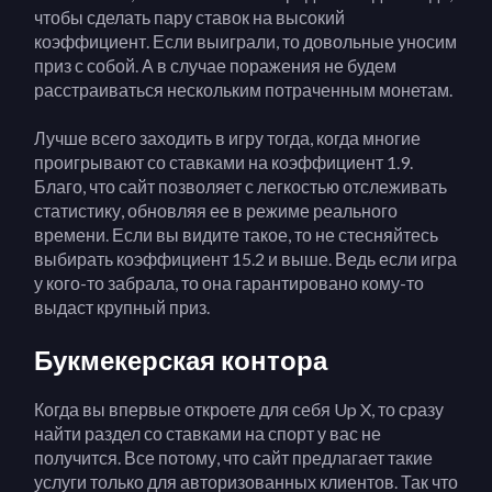
чтобы сделать пару ставок на высокий
коэффициент. Если выиграли, то довольные уносим
приз с собой. А в случае поражения не будем
расстраиваться нескольким потраченным монетам.
Лучше всего заходить в игру тогда, когда многие
проигрывают со ставками на коэффициент 1.9.
Благо, что сайт позволяет с легкостью отслеживать
статистику, обновляя ее в режиме реального
времени. Если вы видите такое, то не стесняйтесь
выбирать коэффициент 15.2 и выше. Ведь если игра
у кого-то забрала, то она гарантировано кому-то
выдаст крупный приз.
Букмекерская контора
Когда вы впервые откроете для себя Up X, то сразу
найти раздел со ставками на спорт у вас не
получится. Все потому, что сайт предлагает такие
услуги только для авторизованных клиентов. Так что