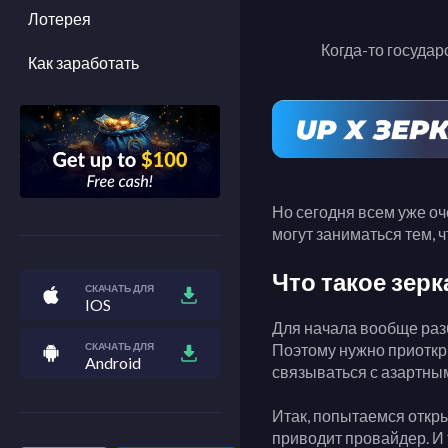
Лотерея
Когда-то государ
Как заработать
Но сегодня всем уже оч
могут заниматься тем, ч
Что такое зерк
СКАЧАТЬ ДЛЯ
IOS
Для начала вообще разб
СКАЧАТЬ ДЛЯ
Поэтому нужно приоткры
Android
связываться с азартны
Итак, попытаемся откры
приводит провайдер. И 