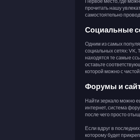
Первое место, где можн
прочитать нашу увлекат
самостоятельно проводи
Социальные с
Одним из самых популяр
социальных сетях: VK, T
находятся те самые ссы
оставьте соответствующ
которой можно с чистой
Форумы и сай
Найти зеркало можно ещ
интернет, система фору
после чего просто отыщ
Если вдруг в последних
которому будет прикреп