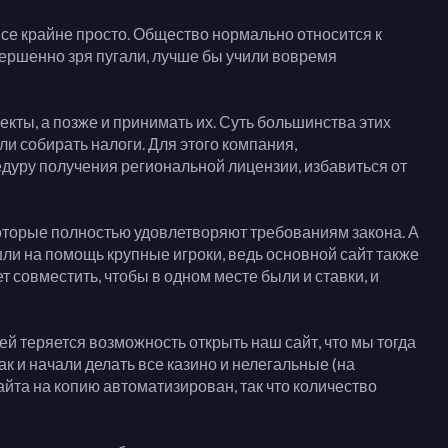
все крайне просто. Общество нормально относится к
совершенно зря пугали, лучше бы учили вовремя
кты, а позже и принимать их. Суть большинства этих
али собирать налоги. Для этого компания,
дуру получения региональной лицензии, избавиться от
которые полностью удовлетворяют требованиям закона. А
ли на помощь крупные игроки, ведь основной сайт также
т совместить, чтобы в одном месте были и ставки, и
й теряется возможность открыть наш сайт, что мы тогда
к и начали делать все казино и нелегальные (на
йта на копию автоматизирован, так что количество