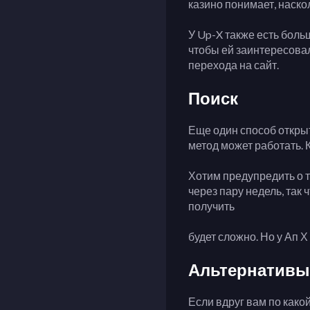
казино понимает, наско
У Up-X также есть бол
чтобы ей заинтересовал
перехода на сайт.
Поиск
Еще один способ открыт
метод может работать. К
Хотим предупредить о т
через пару недель, так
получить
будет сложно. Но у Ап 
Альтернативы
Если вдруг вам по какой