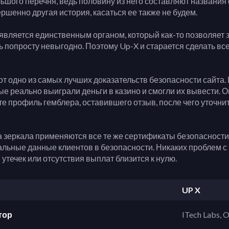
льшого перечня, ведь половину из него составляют названи
ершенно другая история, касаться ее также не будем.
является единственным органом, который как-то позволяет з
попросту невыгодно. Поэтому Up-X и старается сделать все
т одно из самых лучших доказательств безопасности сайта.
ые реально выиграли деньги в казино и смогли их вывести. 
те профиль гемблера, оставившего отзыв, после чего уточнит
а зеркала применяются все те же сертификаты безопасности, 
ьные данные клиентов в безопасности. Никаких проблем с э
утечек или отсутствия выплат близится к нулю.
UP X
тор
ITech Labs, 