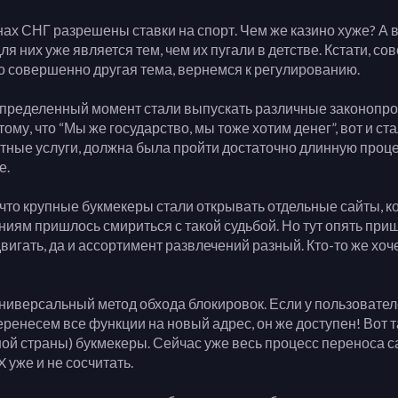
нах СНГ разрешены ставки на спорт. Чем же казино хуже? А 
для них уже является тем, чем их пугали в детстве. Кстати, 
о совершенно другая тема, вернемся к регулированию.
определенный момент стали выпускать различные законопрое
ому, что “Мы же государство, мы тоже хотим денег”, вот и ст
ные услуги, должна была пройти достаточно длинную проце
е.
, что крупные букмекеры стали открывать отдельные сайты, 
ям пришлось смириться с такой судьбой. Но тут опять приш
игать, да и ассортимент развлечений разный. Кто-то же хоче
ниверсальный метод обхода блокировок. Если у пользователе
ренесем все функции на новый адрес, он же доступен! Вот та
й страны) букмекеры. Сейчас уже весь процесс переноса са
 уже и не сосчитать.