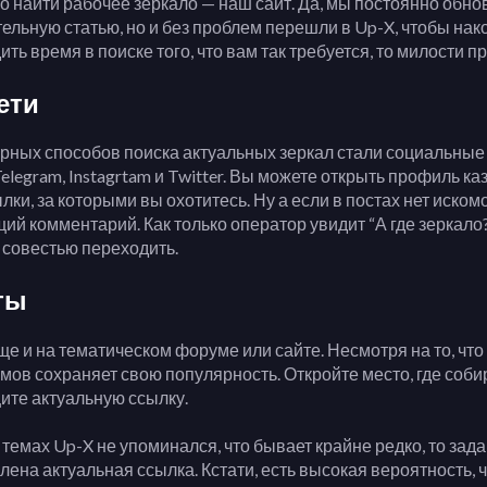
о найти рабочее зеркало — наш сайт. Да, мы постоянно обно
ельную статью, но и без проблем перешли в Up-X, чтобы нак
ть время в поиске того, что вам так требуется, то милости п
ети
ных способов поиска актуальных зеркал стали социальные с
elegram, Instagrtam и Twitter. Вы можете открыть профиль ка
лки, за которыми вы охотитесь. Ну а если в постах нет иско
ий комментарий. Как только оператор увидит “А где зеркало?”
 совестью переходить.
ты
е и на тематическом форуме или сайте. Несмотря на то, что
мов сохраняет свою популярность. Откройте место, где соби
ите актуальную ссылку.
 темах Up-X не упоминался, что бывает крайне редко, то зада
лена актуальная ссылка. Кстати, есть высокая вероятность, 