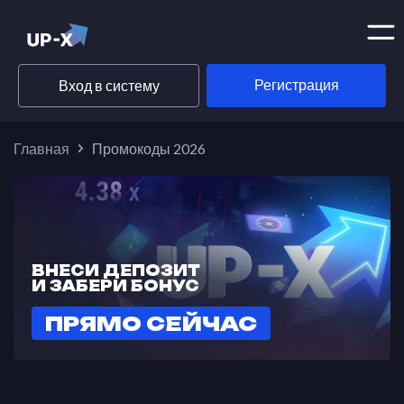
Регистрация
Вход в систему
Главная
Промокоды 2026
ВНЕСИ ДЕПОЗИТ
И ЗАБЕРИ БОНУС
ПРЯМО СЕЙЧАС