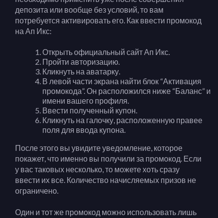
депозита или вообще без условий, то вам
потребуется активировать его. Как ввести промокод
на Ап Икс:
Открыть официальный сайт Ап Икс.
Пройти авторизацию.
Кликнуть на аватарку.
В левой части экрана найти блок “Активация
промокода”. Он расположился ниже “Баланс” и
имени вашего профиля.
Ввести полученный купон.
Кликнуть на галочку, расположенную правее
поля для ввода купона.
После этого вы увидите уведомление, которое
покажет, что именно вы получили за промокод. Если
у вас таковых несколько, то можете хоть сразу
ввести их все. Количество начисляемых призов не
ограничено.
Один и тот же промокод можно использовать лишь