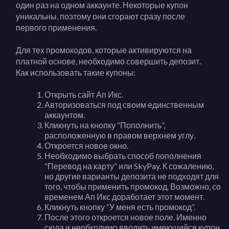
один раз на одном аккаунте. Некоторые купон
уникальны, поэтому они сгорают сразу после
первого применения.
Для тех промокодов, которые активируются на
платной основе, необходимо совершить депозит.
Как использовать такие купоны:
Открыть сайт Ап Икс.
Авторизоваться под своим единственным
аккаунтом.
Кликнуть на кнопку “Пополнить”,
расположенную в правом верхнем углу.
Откроется новое окно.
Необходимо выбрать способ пополнения
“Перевод на карту” или SkyPay. К сожалению,
но другие варианты депозита не подходят для
того, чтобы применить промокод. Возможно, со
временем Ап Икс доработает этот момент.
Кликнуть кнопку “У меня есть промокод”.
После этого откроется новое поле. Именно
сюда и необходимо вводить имеющийся купон.