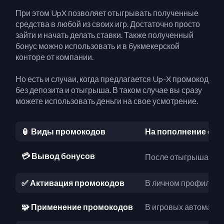
При этом UpX позволяет отыгрывать полученные
средства в любой из своих игр. Достаточно просто
зайти и начать делать ставки. Также полученный
бонус можно использовать и в букмекерской
конторе от компании.
Но есть и случаи, когда предлагается Up-X промокод
без депозита и отыгрыша. В таком случае вы сразу
можете использовать деньги на свое усмотрение.
🏮 Виды промокодов
На пополнение счё
💳 Вывод бонусов
После отыгрыша
✅ Активация промокодов
В личном профиле
🧩 Применение промокодов
В игровых автоматах,